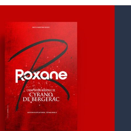
ROXANE
ptation musicale de la pièce d’Edmond Rostand
ano de Bergerac” par Philippe Hattemberg &
phane Brunello. Mise en scène Gil Marsalla.
ion & design du visuel pour Directo Productions