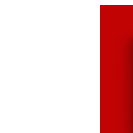
L’ada
“Cyr
Sté
Créat