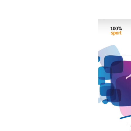
A
Conceptio
cartes 