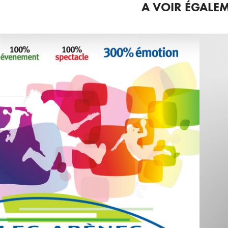
A VOIR ÉGALEM
RÈNES DE METZ
n et réalisation des visuels de saisons, publicités,
de vœux et supports promotionnels des Arènes de
Metz
Art Direction, Graphic Design