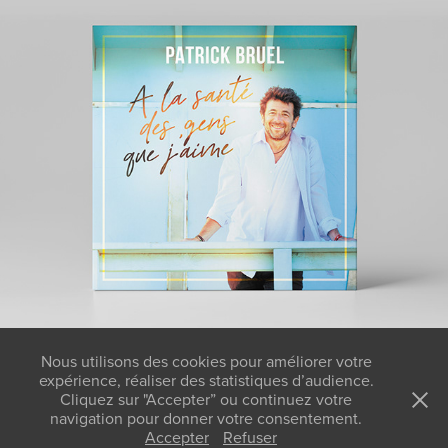
PATRICK BRUEL
Nous utilisons des cookies pour améliorer votre
expérience, réaliser des statistiques d’audience.
Cliquez sur "Accepter” ou continuez votre
KB Studios Paris - Stéphane Kerrad - Créateur d'image depuis
navigation pour donner votre consentement.
2005 - 01 43 95 01 39 - stephane@kbstudios.net
Accepter
Refuser